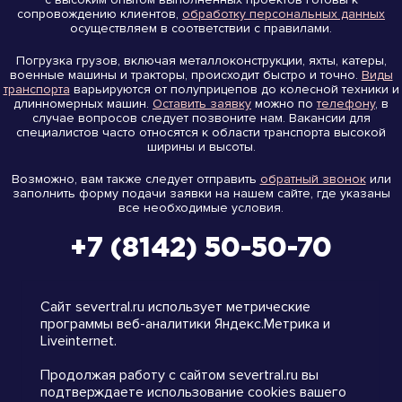
сопровождению клиентов,
обработку персональных данных
осуществляем в соответствии с правилами.
Погрузка грузов, включая металлоконструкции, яхты, катеры,
военные машины и тракторы, происходит быстро и точно.
Виды
транспорта
варьируются от полуприцепов до колесной техники и
длинномерных машин.
Оставить заявку
можно по
телефону
, в
случае вопросов следует позвоните нам. Вакансии для
специалистов часто относятся к области транспорта высокой
ширины и высоты.
Возможно, вам также следует отправить
обратный звонок
или
заполнить форму подачи заявки на нашем сайте, где указаны
все необходимые условия.
+7 (8142) 50-50-70
на карте
Сайт severtral.ru использует метрические
программы веб-аналитики Яндекс.Метрика и
Liveinternet.
Продолжая работу с сайтом severtral.ru вы
подтверждаете использование cookies вашего
info@severtral.com