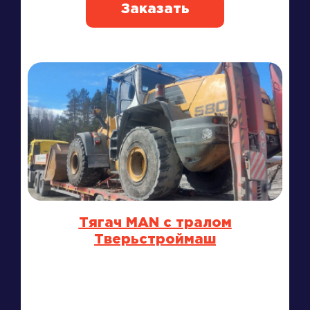
Заказать
Тягач MAN с тралом
Тверьстроймаш