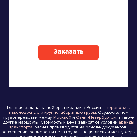
Заказать
Главная задача нашей организации в России –
перевозить
тяжеловесные и крупногабаритные грузы
. Осуществляем
грузоперевозки между
Москвой
и
Санкт-Петербургом
, а также
другие маршруты. Стоимость и цена зависят от условий
аренды
транспорта
, расчет производится на основе документов,
разрешений, размеров и веса груза. Специалисты и менеджеры
с высоким опытом выполненных проектов готовы к