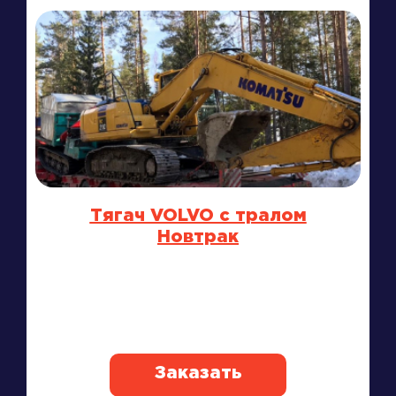
Тягач VOLVO с тралом
Новтрак
Заказать