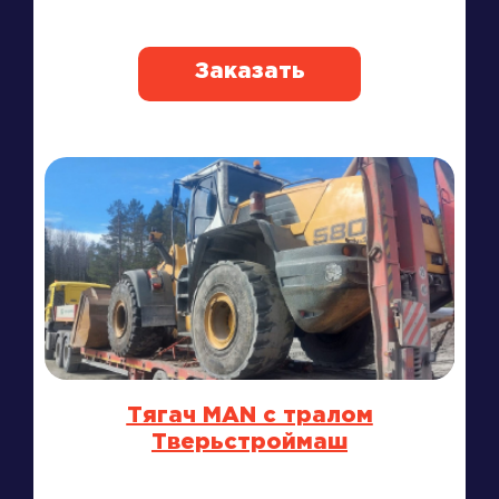
Заказать
Тягач MAN с тралом
Тверьстроймаш