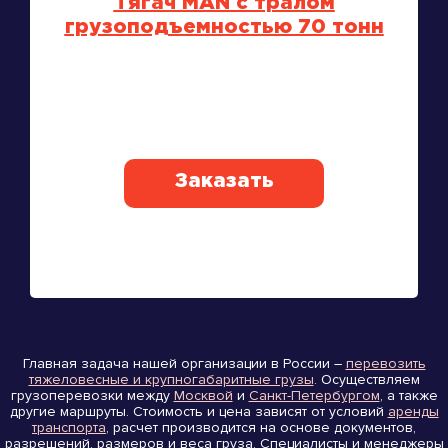
Тягач MAN с тралом
грузоподъемностью 70 тонн
Заказать
Главная задача нашей организации в России –
перевозить
тяжеловесные и крупногабаритные грузы
. Осуществляем
грузоперевозки между
Москвой
и
Санкт-Петербургом
, а также
другие маршруты. Стоимость и цена зависят от условий
аренды
транспорта
, расчет производится на основе документов,
разрешений, размеров и веса груза. Специалисты и менеджеры