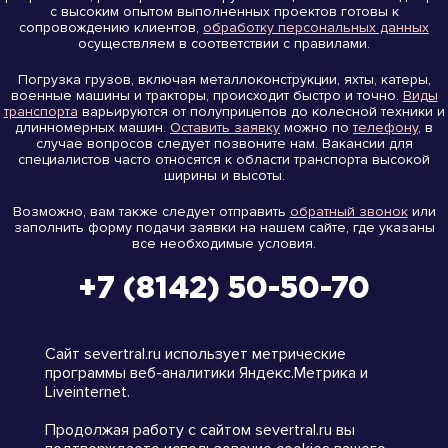
с высоким опытом выполненных проектов готовы к
сопровождению клиентов,
обработку персональных данных
осуществляем в соответствии с правилами.
Погрузка грузов, включая металлоконструкции, яхты, катеры,
военные машины и тракторы, происходит быстро и точно.
Виды
транспорта
варьируются от полуприцепов до колесной техники и
длинномерных машин.
Оставить заявку
можно по
телефону
, в
случае вопросов следует позвоните нам. Вакансии для
специалистов часто относятся к области транспорта высокой
ширины и высоты.
Возможно, вам также следует отправить
обратный звонок
или
заполнить форму подачи заявки на нашем сайте, где указаны
все необходимые условия.
+7 (8142) 50-50-70
на карте
Сайт severtral.ru использует метрические
программы веб-аналитики Яндекс.Метрика и
Liveinternet.
Продолжая работу с сайтом severtral.ru вы