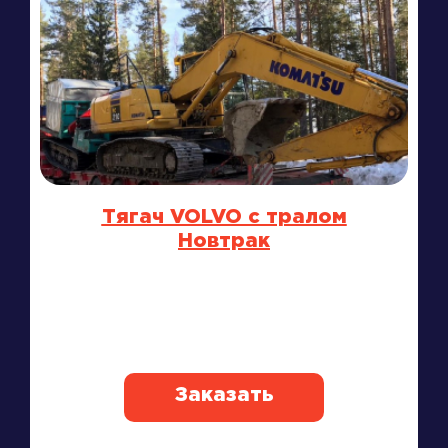
Тягач VOLVO с тралом
Новтрак
Заказать