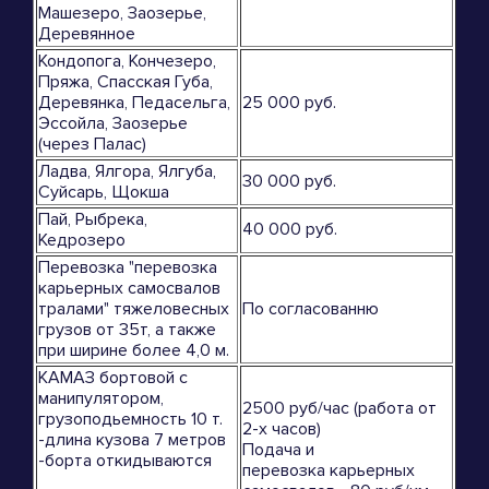
Машезеро, Заозерье,
Деревянное
Кондопога, Кончезеро,
Пряжа, Спасская Губа,
Деревянка, Педасельга,
25 000 руб.
Эссойла, Заозерье
(через Палас)
Ладва, Ялгора, Ялгуба,
30 000 руб.
Суйсарь, Щокша
Пай, Рыбрека,
40 000 руб.
Кедрозеро
Перевозка "перевозка
карьерных самосвалов
тралами" тяжеловесных
По согласованню
грузов от 35т, а также
при ширине более 4,0 м.
КАМАЗ бортовой с
манипулятором,
2500 руб/час (работа от
грузоподьемность 10 т.
2-х часов)
-длина кузова 7 метров
Подача и
-борта откидываются
перевозка карьерных