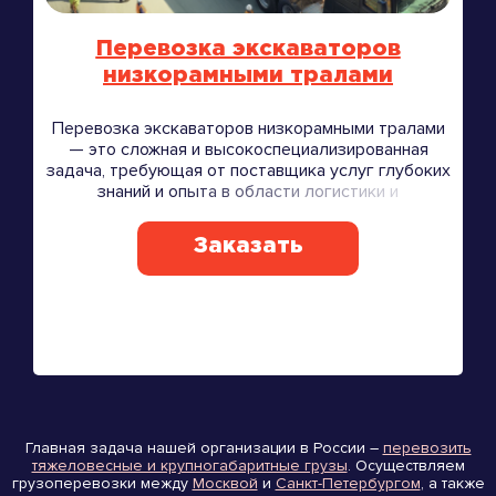
Перевозка экскаваторов
низкорамными тралами
Перевозка экскаваторов низкорамными тралами
— это сложная и высокоспециализированная
задача, требующая от поставщика услуг глубоких
знаний и опыта в области логистики и
транспортировки тяжёлой техники.
Заказать
Главная задача нашей организации в России –
перевозить
тяжеловесные и крупногабаритные грузы
. Осуществляем
грузоперевозки между
Москвой
и
Санкт-Петербургом
, а также