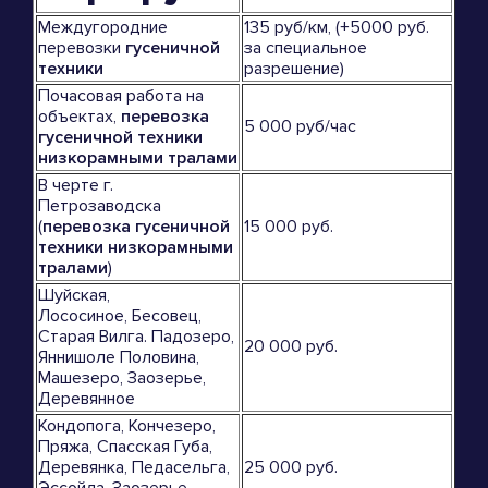
Междугородние
135 руб/км, (+5000 руб.
перевозки
гусеничной
за специальное
техники
разрешение)
Почасовая работа на
объектах,
перевозка
5 000 руб/час
гусеничной техники
низкорамными тралами
В черте г.
Петрозаводска
(
перевозка гусеничной
15 000 руб.
техники низкорамными
тралами
)
Шуйская,
Лососиное, Бесовец,
Старая Вилга. Падозеро,
20 000 руб.
Яннишоле Половина,
Машезеро, Заозерье,
Деревянное
Кондопога, Кончезеро,
Пряжа, Спасская Губа,
Деревянка, Педасельга,
25 000 руб.
Эссойла, Заозерье