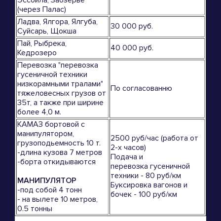
(через Палас)
Ладва, Ялгора, Ялгуба,
30 000 руб.
Суйсарь, Щокша
Пай, Рыбрека,
40 000 руб.
Кедрозеро
Перевозка "перевозка
гусеничной техники
низкорамными тралами"
По согласованню
тяжеловесных грузов от
35т, а также при ширине
более 4,0 м.
КАМАЗ бортовой с
манипулятором,
2500 руб/час (работа от
грузоподьемность 10 т.
2-х часов)
-длина кузова 7 метров
Подача и
-борта откидываются
перевозка гусеничной
техники - 80 руб/км
МАНИПУЛЯТОР
Буксировка вагонов и
-под собой 4 тонн
бочек - 100 руб/км
- на вылете 10 метров,
0.5 тонны