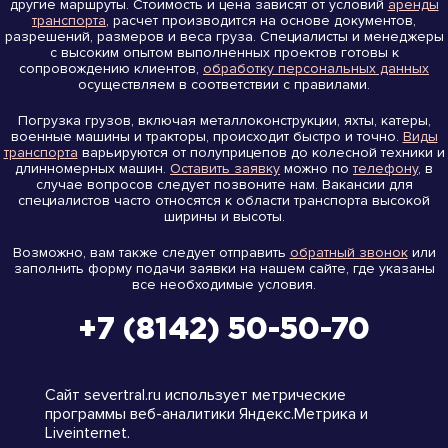
другие маршруты. Стоимость и цена зависят от условий
аренды
транспорта
, расчет производится на основе документов,
разрешений, размеров и веса груза. Специалисты и менеджеры
с высоким опытом выполненных проектов готовы к
сопровождению клиентов,
обработку персональных данных
осуществляем в соответствии с правилами.
Погрузка грузов, включая металлоконструкции, яхты, катеры,
военные машины и тракторы, происходит быстро и точно.
Виды
транспорта
варьируются от полуприцепов до колесной техники и
длинномерных машин.
Оставить заявку
можно по
телефону
, в
случае вопросов следует позвоните нам. Вакансии для
специалистов часто относятся к области транспорта высокой
ширины и высоты.
Возможно, вам также следует отправить
обратный звонок
или
заполнить форму подачи заявки на нашем сайте, где указаны
все необходимые условия.
+7 (8142) 50-50-70
на карте
Сайт severtral.ru использует метрические
программы веб-аналитики Яндекс.Метрика и
Liveinternet.