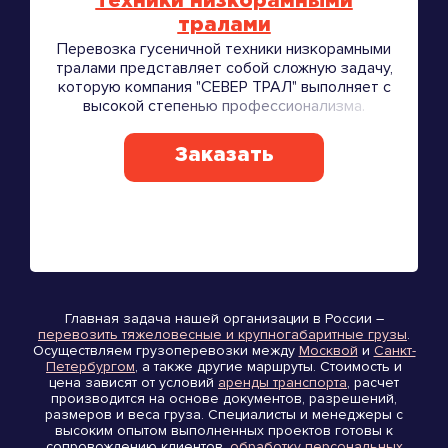
техники низкорамными
тралами
Перевозка гусеничной техники низкорамными
тралами представляет собой сложную задачу,
которую компания "СЕВЕР ТРАЛ" выполняет с
высокой степенью профессионализма.
Заказать
Главная задача нашей организации в России –
перевозить тяжеловесные и крупногабаритные грузы
.
Осуществляем грузоперевозки между
Москвой
и
Санкт-
Петербургом
, а также другие маршруты. Стоимость и
цена зависят от условий
аренды транспорта
, расчет
производится на основе документов, разрешений,
размеров и веса груза. Специалисты и менеджеры с
высоким опытом выполненных проектов готовы к
сопровождению клиентов,
обработку персональных