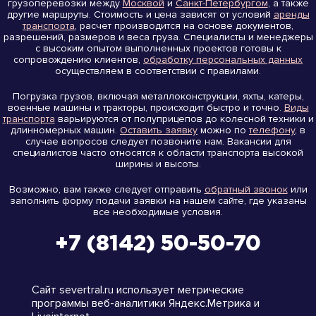
грузоперевозки между
Москвой
и
Санкт-Петербургом
, а также
другие маршруты. Стоимость и цена зависят от условий
аренды
транспорта
, расчет производится на основе документов,
разрешений, размеров и веса груза. Специалисты и менеджеры
с высоким опытом выполненных проектов готовы к
сопровождению клиентов,
обработку персональных данных
осуществляем в соответствии с правилами.
Погрузка грузов, включая металлоконструкции, яхты, катеры,
военные машины и тракторы, происходит быстро и точно.
Виды
транспорта
варьируются от полуприцепов до колесной техники и
длинномерных машин.
Оставить заявку
можно по
телефону
, в
случае вопросов следует позвоните нам. Вакансии для
специалистов часто относятся к области транспорта высокой
ширины и высоты.
Возможно, вам также следует отправить
обратный звонок
или
заполнить форму подачи заявки на нашем сайте, где указаны
все необходимые условия.
+7 (8142) 50-50-70
на карте
Сайт severtral.ru использует метрические
программы веб-аналитики Яндекс.Метрика и