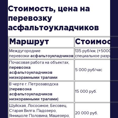
Стоимость, цена на
перевозку
асфальтоукладчиков
Маршрут
Стоимост
Междугородние
135 руб/км, (+5000 руб
перевозки
асфальтоукладчиков
специальное разреше
Почасовая работа на объектах,
перевозка
5 000 руб/час
асфальтоукладчиков
низкорамными тралами
В черте г. Петрозаводска
(
перевозка
15 000 руб.
асфальтоукладчиков
низкорамными тралами
)
Шуйская, Лососиное, Бесовец,
Старая Вилга. Падозеро,
20 000 руб.
Яннишоле Половина, Машезеро,