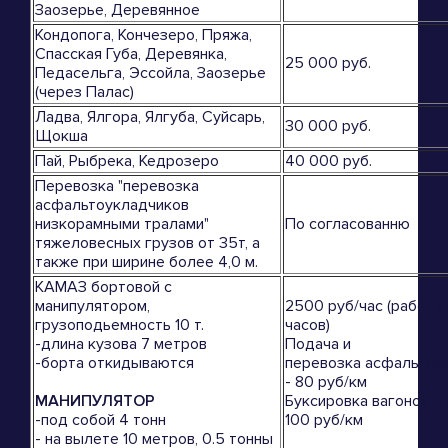
Заозерье, Деревянное
Кондопога, Кончезеро, Пряжа,
Спасская Губа, Деревянка,
25 000 руб.
Педасельга, Эссойла, Заозерье
(через Палас)
Ладва, Ялгора, Ялгуба, Суйсарь,
30 000 руб.
Щокша
Пай, Рыбрека, Кедрозеро
40 000 руб.
Перевозка "перевозка
асфальтоукладчиков
низкорамными тралами"
По согласованню
тяжеловесных грузов от 35т, а
также при ширине более 4,0 м.
КАМАЗ бортовой с
манипулятором,
2500 руб/час (работа 
грузоподьемность 10 т.
часов)
-длина кузова 7 метров
Подача и
-борта откидываются
перевозка асфальтоу
- 80 руб/км
МАНИПУЛЯТОР
Буксировка вагонов и 
-под собой 4 тонн
100 руб/км
- на вылете 10 метров, 0.5 тонны