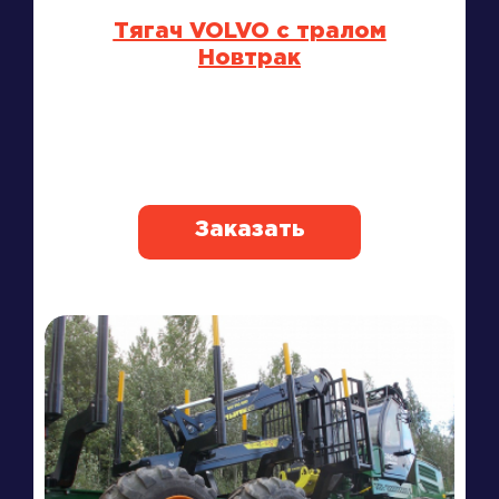
Тягач VOLVO с тралом
Новтрак
Заказать