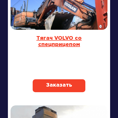
Тягач VOLVO со
спецприцепом
Заказать