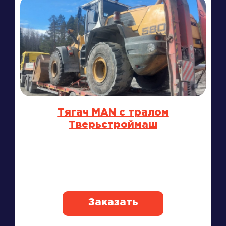
Тягач MAN с тралом
Тверьстроймаш
Заказать