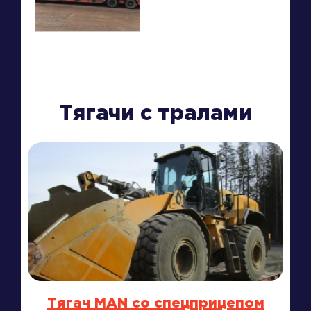
Тягачи с тралами
Тягач MAN со спецприцепом