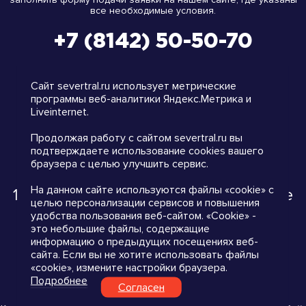
все необходимые условия.
+7 (8142) 50-50-70
на карте
Сайт severtral.ru использует метрические
программы веб-аналитики Яндекс.Метрика и
Liveinternet.
Продолжая работу с сайтом severtral.ru вы
подтверждаете использование cookies вашего
info@severtral.com
браузера с целью улучшить сервис.
На данном сайте используются файлы «cookie» с
185033, Петрозаводск, Соломенское
целью персонализации сервисов и повышения
шоссе, д. 7, пом. 4
удобства пользования веб-сайтом. «Cookie» -
это небольшие файлы, содержащие
информацию о предыдущих посещениях веб-
сайта. Если вы не хотите использовать файлы
Политика конфиденциальности
«cookie», измените настройки браузера.
Пользовательское соглашение
Подробнее
Согласен